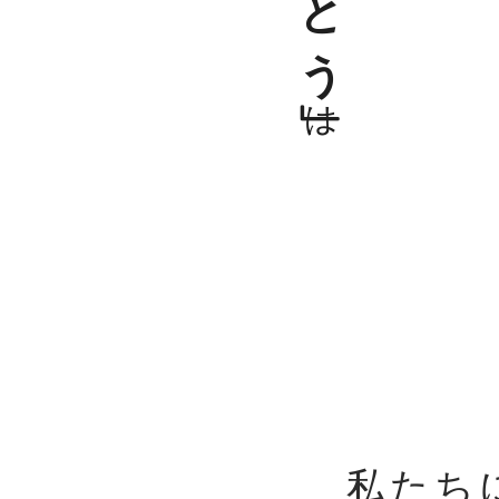
は
私たち