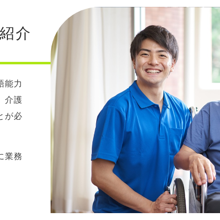
を紹介
語能力
、介護
とが必
に業務